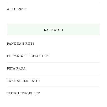
APRIL 2026
KATEGORI
PANDUAN RUTE
PERMATA TERSEMBUNYI
PETA RASA
TANDAI CERITAMU
TITIK TERPOPULER