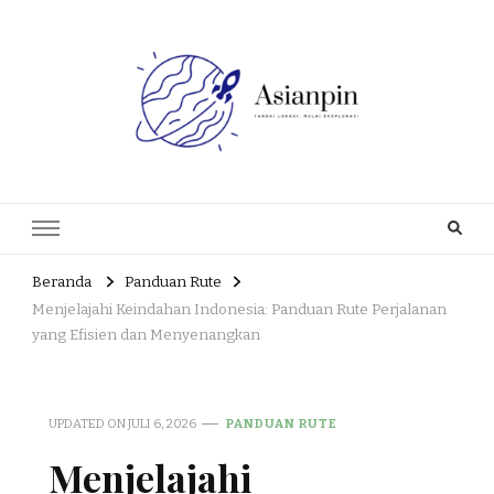
Asianpin
Tandai Lokasi, Mulai Eksplorasi
Beranda
Panduan Rute
Menjelajahi Keindahan Indonesia: Panduan Rute Perjalanan
yang Efisien dan Menyenangkan
UPDATED ON
JULI 6, 2026
PANDUAN RUTE
Menjelajahi