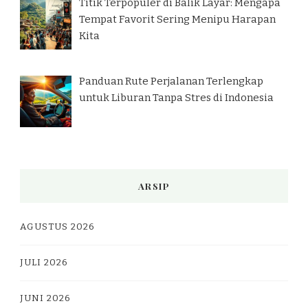
Titik Terpopuler di Balik Layar: Mengapa
Tempat Favorit Sering Menipu Harapan
Kita
Panduan Rute Perjalanan Terlengkap
untuk Liburan Tanpa Stres di Indonesia
ARSIP
AGUSTUS 2026
JULI 2026
JUNI 2026